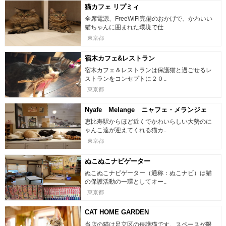
猫カフェ リプミィ
全席電源、FreeWiFi完備のおかげで、かわいい
猫ちゃんに囲まれた環境で仕..
東京都
宿木カフェ&レストラン
宿木カフェ＆レストランは保護猫と過ごせるレ
ストランをコンセプトに２０..
東京都
Nyafe Melange ニャフェ・メランジェ
恵比寿駅からほど近くでかわいらしい大勢のに
ゃんこ達が迎えてくれる猫カ..
東京都
ぬこぬこナビゲーター
ぬこぬこナビゲーター（通称：ぬこナビ）は猫
の保護活動の一環としてオー..
東京都
CAT HOME GARDEN
当店の猫は足立区の保護猫です。スペースが限