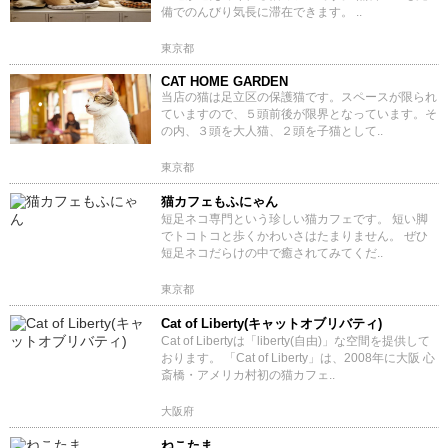
備でのんびり気長に滞在できます。 ..
東京都
CAT HOME GARDEN
当店の猫は足立区の保護猫です。スペースが限られ
ていますので、５頭前後が限界となっています。そ
の内、３頭を大人猫、２頭を子猫として..
東京都
猫カフェもふにゃん
短足ネコ専門という珍しい猫カフェです。 短い脚
でトコトコと歩くかわいさはたまりません。 ぜひ
短足ネコだらけの中で癒されてみてくだ..
東京都
Cat of Liberty(キャットオブリバティ)
Cat of Libertyは「liberty(自由)」な空間を提供して
おります。 「Cat of Liberty」は、2008年に大阪 心
斎橋・アメリカ村初の猫カフェ..
大阪府
ねこたま