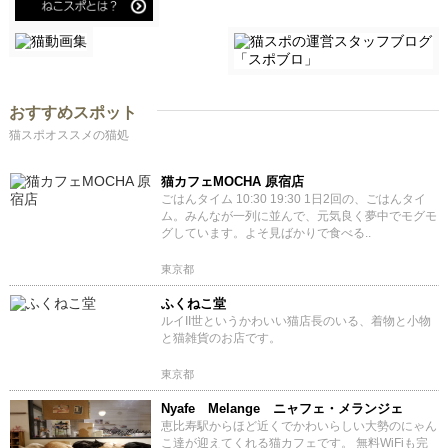
おすすめスポット
猫スポオススメの猫処
猫カフェMOCHA 原宿店
ごはんタイム 10:30 19:30 1日2回の、ごはんタイ
ム。みんなが一列に並んで、元気良く夢中でモグモ
グしています。よそ見ばかりで食べる..
東京都
ふくねこ堂
ルイII世というかわいい猫店長のいる、着物と小物
と猫雑貨のお店です。
東京都
Nyafe Melange ニャフェ・メランジェ
恵比寿駅からほど近くでかわいらしい大勢のにゃん
こ達が迎えてくれる猫カフェです。 無料WiFiも完