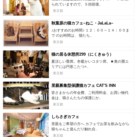
られていますので、５頭前後..
東京都
秋葉原の猫カフェ~ねこ・JaLaLa~
♪おすすめのお時間♪ １２：００～１４：００ま
で のお時間は、 猫たち..
東京都
猫の居る休憩所299（にくきゅう）
夏涼しい畳席。冬暖かいコタツ席。 ■ 奥の畳エ
リアには円形こたつ×..
東京都
里親募集型保護猫カフェ CAT'S INN
TOKYO-キャッツイン東京-
皆さまからの年会費、ご利用料金、お買い物代
金は、猫さんたちの保護にか..
東京都
しらさぎカフェ
里親をご希望の方へ カフェでお茶を飲みながら
猫ちゃんと遊んだり触れ合..
東京都