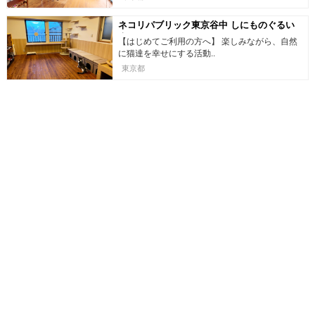
ネコリパブリック東京谷中 しにものぐるい
店
【はじめてご利用の方へ】 楽しみながら、自然
に猫達を幸せにする活動..
東京都