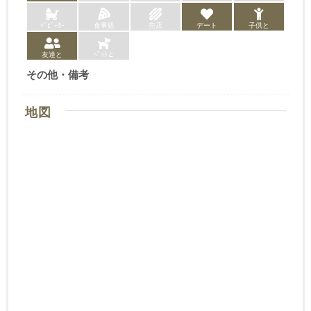
ﾍﾞﾋﾞｰｶｰ
食事処
売店
デート
子供と
友達と
ﾍﾟｯﾄと
その他・備考
地図