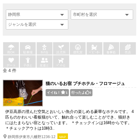
雨OK
駐車場
ｵﾑﾂ台
託児所
授乳室
ﾍﾞﾋﾞｰｶｰ
食事処
売店
デート
子供と
友達と
ﾍﾟｯﾄと
全 4 件
猫のいるお宿 プチホテル・フロマージュ
イイね！
行ったよ
1
0
伊豆高原の澄んだ空気とおいしい魚介の楽しめる豪華なホテルです。 4
匹ものかわいい看板猫がいて、触れ合って楽しむことができ、猫好き
にはたまらない宿となっています。 ＊チェックインは16時からです。
＊チェックアウトは10時3..
静岡県伊東市八幡野1236-12
MAP