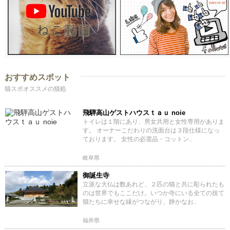
おすすめスポット
猫スポオススメの猫処
飛騨高山ゲストハウスｔａｕ noie
トイレは１階にあり、男女共用と女性専用がありま
す。 オーナーこだわりの洗面台は３段仕様になっ
ております。 女性の必需品・コットン..
岐阜県
御誕生寺
立派な大仏は数あれど、２匹の猫と共に彫られたも
のは世界でもここだけ。いつか寺にいる全ての捨て
猫たちに幸せな縁がつながり、静かなお..
福井県