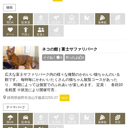
猫宿
雨OK
駐車場
ｵﾑﾂ台
託児所
授乳室
ﾍﾞﾋﾞｰｶｰ
食事処
売店
デート
子供と
友達と
ﾍﾟｯﾄと
ネコの館 | 富士サファリパーク
イイね！
行ったよ
0
0
広大な富士サファリパーク内の様々な種類のかわいい猫ちゃんのいる
館です。 毎時毎にかわいいたくさんの猫ちゃん観覧コースがあった
り、 時期によっては個室でのふれあいが楽しめます。 定員： 各回10
名程度 ※状況により開催可否..
静岡県裾野市須山字藤原2255-27
MAP
テーマパーク
雨OK
駐車場
ｵﾑﾂ台
託児所
授乳室
ﾍﾞﾋﾞｰｶｰ
食事処
売店