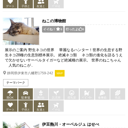
デート
子供と
友達と
ﾍﾟｯﾄと
ねこの博物館
イイね！
行ったよ
0
0
展示のご案内 野生ネコの世界 華麗なるハンター！世界の生息する野
生ネコ28種の生息別標本展示。 絶滅ネコ類 ネコ類の進化を語るうえ
で欠かせないサーベルタイガーなど絶滅種の展示。 世界のねこちゃん
人気のねこが..
静岡県伊東市八幡野1759-242
MAP
テーマパーク
雨OK
駐車場
ｵﾑﾂ台
託児所
授乳室
ﾍﾞﾋﾞｰｶｰ
食事処
売店
デート
子供と
友達と
ﾍﾟｯﾄと
伊豆熱川・オーベルジュ はせべ