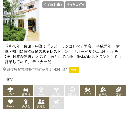
イイね！
行ったよ
0
0
昭和46年 東京・中野で「レストランはせべ」開店。 平成元年 伊
豆・熱川に宿泊設備のあるレストラン 「オーベルジュはせべ」を
OPEN 絶品料理が人気で、宿としての他、単体のレストランとしても
営業していて、 ディナーだ..
静岡県賀茂郡東伊豆町奈良本1434-159
MAP
猫宿
雨OK
駐車場
ｵﾑﾂ台
託児所
授乳室
ﾍﾞﾋﾞｰｶｰ
食事処
売店
デート
子供と
友達と
ﾍﾟｯﾄと