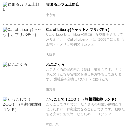
猫まるカフェ上野店
東京都
Cat of Liberty(キャットオブリバティ)
Cat of Libertyは「liberty(自由)」な空間を提供して
おります。 「Cat of Liberty」は、2008年に大阪 心
斎橋・アメリカ村初の猫カフェ..
大阪府
ねこぶくろ
ねこぶくろの扉の向こう側は、猫社会です。 たく
さんの猫たちが皆様のお越しをお待ちしておりま
す。 猫社会を邪魔しないように住猫たち..
東京都
だっこして！ZOO！ （箱根園動物ランド）
だっこしてZOOでは、たくさんの可愛い動物たち
とふれあい、お友達になることができます。動物た
ちと安全にお友達になるために、スタッフ..
神奈川県