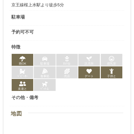
京王線桜上水駅より徒歩5分
駐車場
予約可不可
特徴
雨OK
駐車場
ｵﾑﾂ台
託児所
授乳室
ﾍﾞﾋﾞｰｶｰ
食事処
売店
デート
子供と
友達と
ﾍﾟｯﾄと
その他・備考
地図