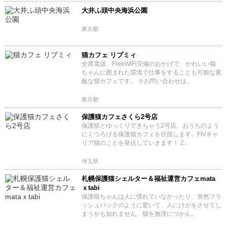
大井ふ頭中央海浜公園
東京都
猫カフェ リプミィ
全席電源、FreeWiFi完備のおかげで、かわいい猫
ちゃんに囲まれた環境で仕事をすることも可能な素
敵な猫カフェです。 ※お問い合わせは..
東京都
保護猫カフェさくら2号店
保護猫とゆっくりできちゃう2号店。おうちのよう
にくつろげる保護猫カフェを目指します。FIVキャ
リア猫のことを発信していきます！ 2..
埼玉県
札幌保護猫シェルター＆福祉運営カフェmata
ｘtabi
保護猫ちゃんは人に慣れていなかったり、突然フラ
ッシュバックのように驚いて、人にけがをさせてし
まうかも知れません。猫を無理につかん..