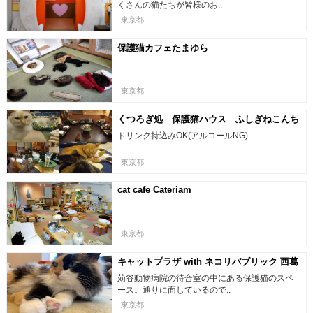
くさんの猫たちが皆様のお..
東京都
保護猫カフェたまゆら
東京都
くつろぎ処 保護猫ハウス ふしぎねこんち
ドリンク持込みOK(アルコールNG)
東京都
cat cafe Cateriam
東京都
キャットプラザ with ネコリパブリック 西葛
西
苅谷動物病院の待合室の中にある保護猫のスペ
ース。通りに面しているので..
東京都