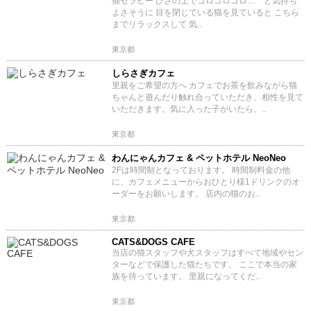
猫セラピー ひざの上でゴロゴロゴロ… と気持ち
よさそうに 目を閉じている猫を見ていると こちら
までリラックスして 気..
東京都
しらさぎカフェ
里親をご希望の方へ カフェでお茶を飲みながら猫
ちゃんと遊んだり触れ合っていただき、相性を見て
いただきます。気に入った子がいたら、..
東京都
わんにゃんカフェ & ペットホテル NeoNeo
2Fは時間制となっております。 時間制料金の他
に、カフェメニューからおひとり様1ドリンクのオ
ーダーをお願いします。 店内の猫のお..
東京都
CATS&DOGS CAFE
当店の猫スタッフや犬スタッフはすべて地域やセン
ターなどで保護した猫たちです。 ここで本当の家
族を待っています。 里親になってくだ..
東京都