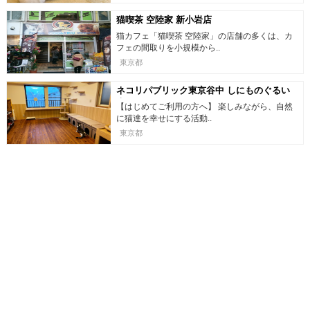
猫喫茶 空陸家 新小岩店
猫カフェ「猫喫茶 空陸家」の店舗の多くは、カ
フェの間取りを小規模から..
東京都
ネコリパブリック東京谷中 しにものぐるい
店
【はじめてご利用の方へ】 楽しみながら、自然
に猫達を幸せにする活動..
東京都