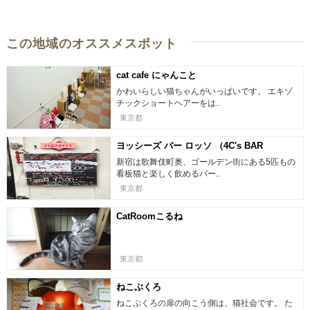
この地域のオススメスポット
cat cafe にゃんこと
かわいらしい猫ちゃんがいっぱいです。 エキゾ
チックショートヘアーをは..
東京都
ヨッシーズ バー ロッソ （4C's BAR
Rosso）
新宿は歌舞伎町奥、ゴールデン街にある5匹もの
看板猫と楽しく飲めるバー..
東京都
CatRoomこるね
東京都
ねこぶくろ
ねこぶくろの扉の向こう側は、猫社会です。 た